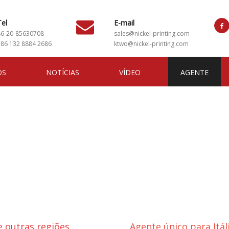
Tel
E-mail
86-20-85630708
sales@nickel-printing.com
+86 132 8884 2686
ktwo@nickel-printing.com
OS
NOTÍCIAS
VÍDEO
AGENTE
e outras regiões
Agente único para Itál