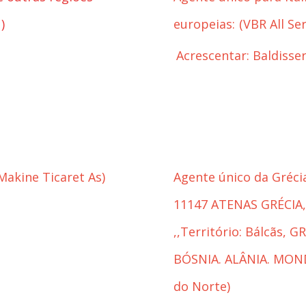
)
europeias:
(
VBR All Ser
Acrescentar: Baldisser
Makine Ticaret As)
Agente único da Grécia
11147 ATENAS GRÉCIA
,,Território: Bálcãs, 
BÓSNIA. ALÂNIA. MON
do Norte)