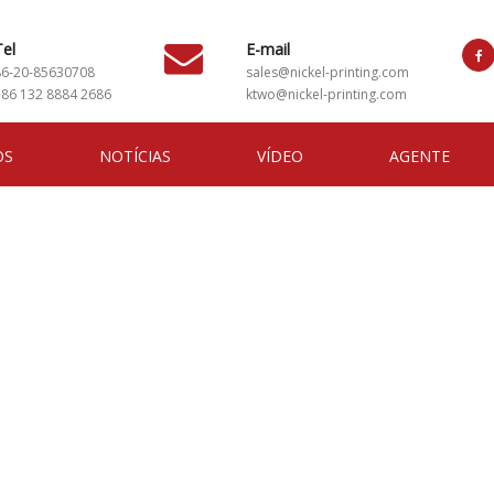
Tel
E-mail
86-20-85630708
sales@nickel-printing.com
+86 132 8884 2686
ktwo@nickel-printing.com
OS
NOTÍCIAS
VÍDEO
AGENTE